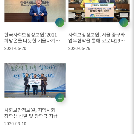
한국사회보장정보원,‘2021
사회보장정보원, 서울 중구와
희망온돌 따뜻한 겨울나기
업무협약을 통해 코로나19
사업’우수기부 표창
실직가정 청소년에게 장학금
2021-05-20
2020-05-26
후원
사회보장정보원, 지역사회
장학생 선발 및 장학금 지급
2020-03-10