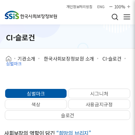
본문으로 바로가기
100%
개인정보처리방침
ENG
CI·슬로건
기관소개
한국사회보장정보원 소개
CI·슬로건
심벌마크
심벌마크
시그니처
색상
사용금지규정
슬로건
사회보장의 역할이 담긴
“희망의 브리지”