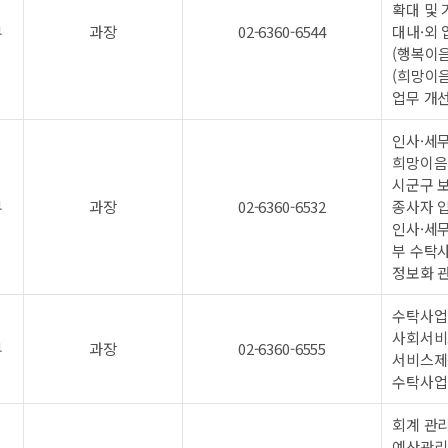
확대 및
부
과장
02-6360-6544
대내·외 
(행복이음
(희망이음
업무 개선
인사·세
희망이음
시군구 보
부
과장
02-6360-6532
종사자 입
인사·세무
부 수탁사
정보화 관
수탁사업
사회서비
부
과장
02-6360-6555
서비스제공
수탁사업
회계 관리
예산관리