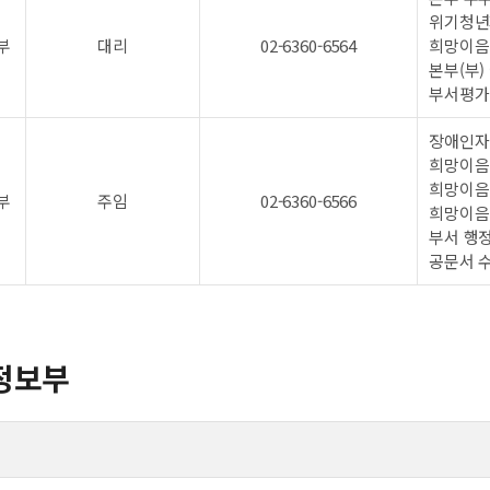
위기청년
부
대리
02-6360-6564
희망이음
본부(부)
부서평가
장애인자
희망이음
희망이음
부
주임
02-6360-6566
희망이음
부서 행정
공문서 
정보부