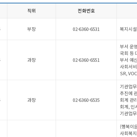
직위
전화번호
부
부장
02-6360-6531
복지시설
부서 운
국회 등
부
과장
02-6360-6551
부서 예
사회서비
SR, V
기관업무지
추진에 
부
과장
02-6360-6535
회계 관리
회계, 인
기관업무지
(행복이음
사회복지