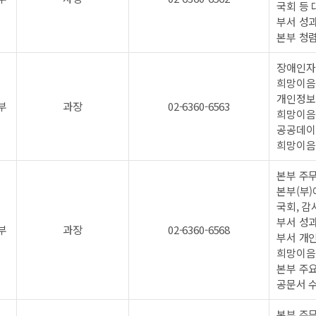
국회 등
부서 성
본부 청
장애인자
희망이음
개인정보
부
과장
02-6360-6563
희망이음
공공데이
희망이음
본부 주무
본부(부)
국회, 감
부서 성
부
과장
02-6360-6568
부서 개
희망이음
본부 주
공문서 
본부 주무