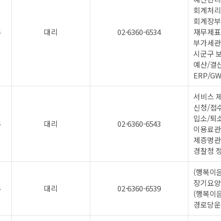
회계처리
회계장부
부
대리
02-6360-6534
재무제표
부가세관
시군구 보
예산/결
ERP/G
서비스 제
신청/접
입소/퇴
부
대리
02-6360-6543
이용료관
제증명관
경찰청 
(행복이음
장기요양
부
대리
02-6360-6539
(행복이음
경로당운