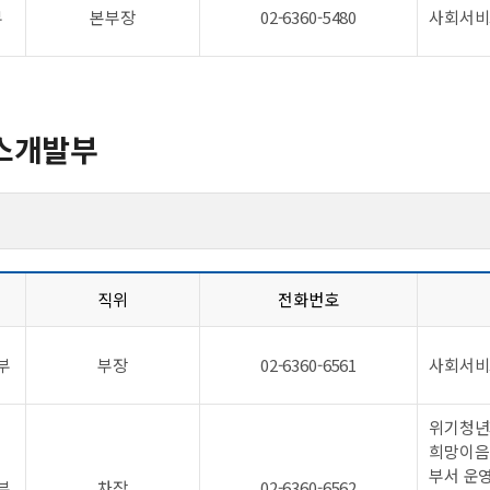
부
본부장
02-6360-5480
사회서비
스개발부
직위
전화번호
부
부장
02-6360-6561
사회서비
위기청년
희망이음
부서 운
부
차장
02-6360-6562