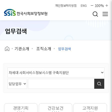
본문으로 바로가기
100%
개인정보처리방침
ENG
업무검색
기관소개
조직소개
업무검색
검색
경영기획
건강보건
고객지원