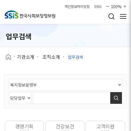
본문으로 바로가기
100%
개인정보처리방침
ENG
업무검색
기관소개
조직소개
업무검색
검색
경영기획
건강보건
고객지원