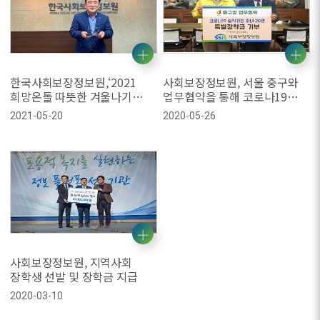
한국사회보장정보원,‘2021
사회보장정보원, 서울 중구와
희망온돌 따뜻한 겨울나기
업무협약을 통해 코로나19
사업’우수기부 표창
실직가정 청소년에게 장학금
2021-05-20
2020-05-26
후원
사회보장정보원, 지역사회
장학생 선발 및 장학금 지급
2020-03-10