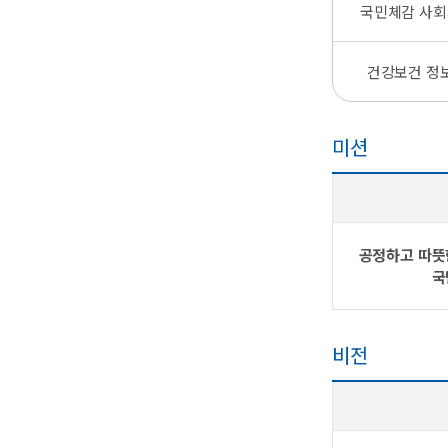
국민체감 사회
건강보건 정
미션
공정하고 따뜻
국
비전