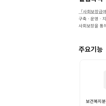
「사회보장급여의
구축ㆍ운영ㆍ지원
사회보장을 통해
주요기능
보건복지분