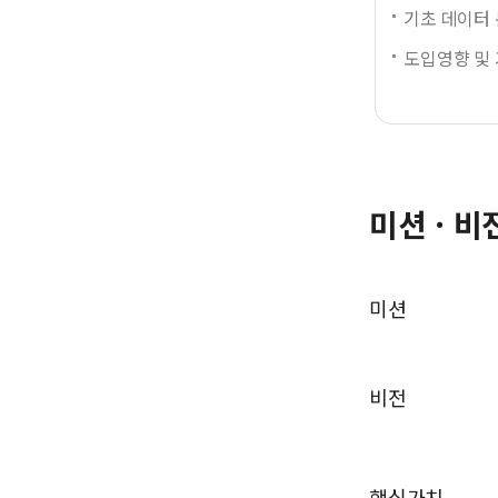
기초 데이터
도입영향 및
미션 · 비
미션
비전
핵심가치