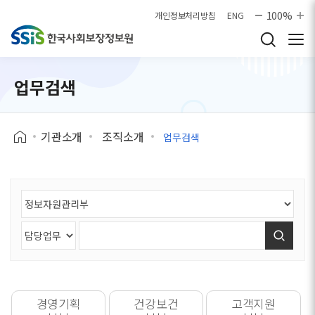
본문으로 바로가기
100%
개인정보처리방침
ENG
업무검색
기관소개
조직소개
업무검색
검색
경영기획
건강보건
고객지원