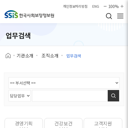
본문으로 바로가기
100%
개인정보처리방침
ENG
업무검색
기관소개
조직소개
업무검색
검색
경영기획
건강보건
고객지원