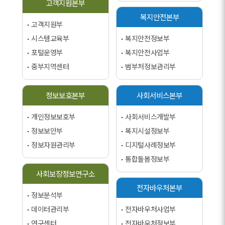
고객지원본부
복지안전본부
고객지원부
시스템교육부
복지안전정보부
포털운영부
복지안전사업부
중부지역센터
범부처정보관리부
정보보호본부
사회서비스본부
개인정보보호부
사회서비스개발부
정보보안부
복지시설정보부
정보자원관리부
디지털사례정보부
통합돌봄정보부
사회보장정보연구소
전자바우처본부
정보분석부
데이터관리부
전자바우처사업부
연구센터
전자바우처정보부