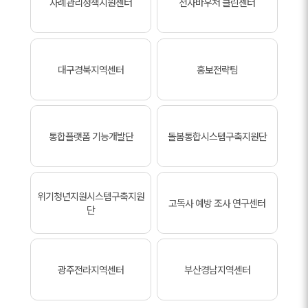
사례관리정책지원센터
전자바우처 클린센터
대구경북지역센터
홍보전략팀
통합플랫폼 기능개발단
돌봄통합시스템구축지원단
위기청년지원시스템구축지원
고독사 예방 조사 연구센터
단
광주전라지역센터
부산경남지역센터