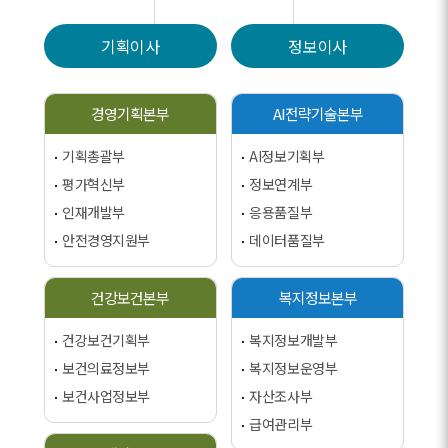
기획이사
정보이사
경영기획본부
AI전략기술본부
기획총괄부
AI정보기획부
평가혁신부
정보연계부
인재개발부
응용품질부
안전경영지원부
데이터품질부
건강보건본부
복지정보본부
건강보건기획부
복지정보개발부
보건의료정보부
복지정보운영부
보건사업정보부
자산조사부
급여관리부