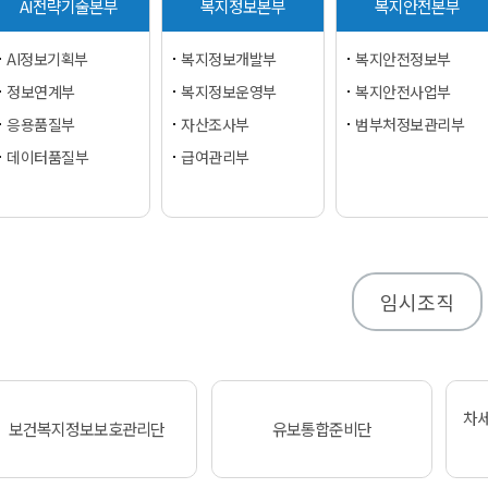
AI전략기술본부
복지정보본부
복지안전본부
AI정보기획부
복지정보개발부
복지안전정보부
정보연계부
복지정보운영부
복지안전사업부
응용품질부
자산조사부
범부처정보관리부
데이터품질부
급여관리부
임시조직
차
보건복지정보보호관리단
유보통합준비단