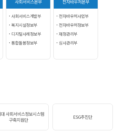
사회서비스본부
전자바우처본부
사회서비스개발부
전자바우처사업부
복지시설정보부
전자바우처정보부
디지털사례정보부
재정관리부
통합돌봄정보부
심사관리부
세대 사회서비스정보시스템
ESG추진단
구축지원단