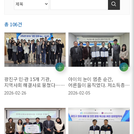
검색
총 106건
광진구 민·관 15개 기관,
아이의 눈이 멈춘 순간,
지역사회 해결사로 뭉쳤다…
어른들이 움직였다. 저소득층
‘광진 함께 Net’ 2026년 본격
아동·청소년 눈 의료비 지원
2026-02-26
2026-02-05
가동
협력