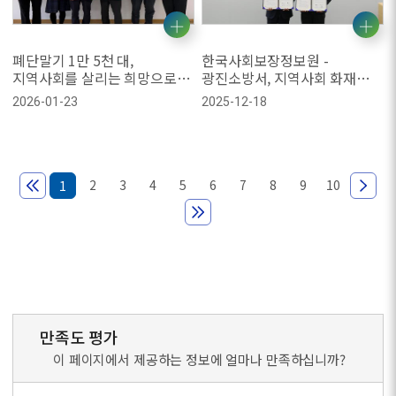
폐단말기 1만 5천 대,
한국사회보장정보원 -
지역사회를 살리는 희망으로
광진소방서, 지역사회 화재
돌아오다
예방 및 안전 문화 확산을 위한
2026-01-23
2025-12-18
업무협약 체결
2
3
4
5
6
7
8
9
10
1
만족도 평가
이 페이지에서 제공하는 정보에 얼마나 만족하십니까?