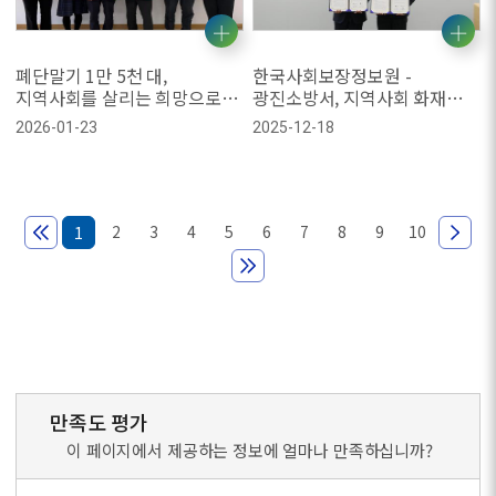
폐단말기 1만 5천 대,
한국사회보장정보원 -
지역사회를 살리는 희망으로
광진소방서, 지역사회 화재
돌아오다
예방 및 안전 문화 확산을 위한
2026-01-23
2025-12-18
업무협약 체결
2
3
4
5
6
7
8
9
10
1
만족도 평가
이 페이지에서 제공하는 정보에 얼마나 만족하십니까?