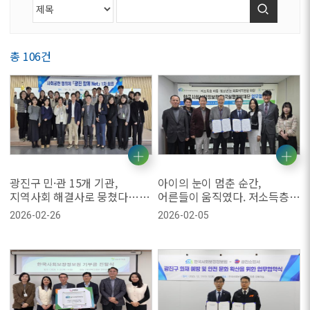
검색
총 106건
광진구 민·관 15개 기관,
아이의 눈이 멈춘 순간,
지역사회 해결사로 뭉쳤다…
어른들이 움직였다. 저소득층
‘광진 함께 Net’ 2026년 본격
아동·청소년 눈 의료비 지원
2026-02-26
2026-02-05
가동
협력