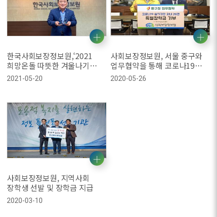
한국사회보장정보원,‘2021
사회보장정보원, 서울 중구와
희망온돌 따뜻한 겨울나기
업무협약을 통해 코로나19
사업’우수기부 표창
실직가정 청소년에게 장학금
2021-05-20
2020-05-26
후원
사회보장정보원, 지역사회
장학생 선발 및 장학금 지급
2020-03-10