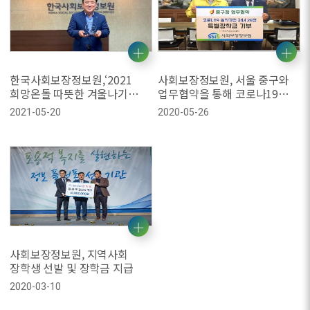
한국사회보장정보원,‘2021
사회보장정보원, 서울 중구와
희망온돌 따뜻한 겨울나기
업무협약을 통해 코로나19
사업’우수기부 표창
실직가정 청소년에게 장학금
2021-05-20
2020-05-26
후원
사회보장정보원, 지역사회
장학생 선발 및 장학금 지급
2020-03-10