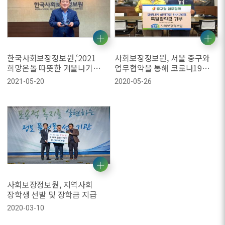
한국사회보장정보원,‘2021
사회보장정보원, 서울 중구와
희망온돌 따뜻한 겨울나기
업무협약을 통해 코로나19
사업’우수기부 표창
실직가정 청소년에게 장학금
2021-05-20
2020-05-26
후원
사회보장정보원, 지역사회
장학생 선발 및 장학금 지급
2020-03-10