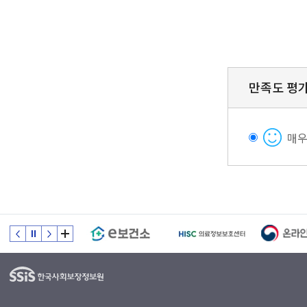
만족도 평
매