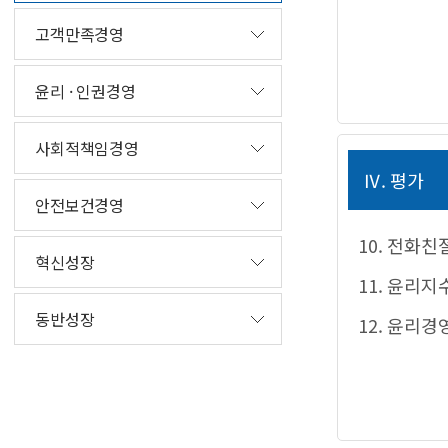
고객만족경영
윤리 · 인권경영
사회적책임경영
Ⅳ. 평가
안전보건경영
10. 전화친
혁신성장
11. 윤리지
동반성장
12. 윤리