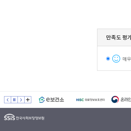
만족도 평
매