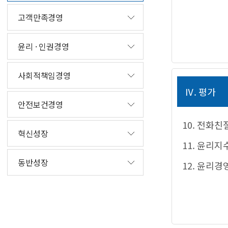
고객만족경영
윤리 · 인권경영
사회적책임경영
Ⅳ. 평가
안전보건경영
10. 전화친
혁신성장
11. 윤리지
동반성장
12. 윤리