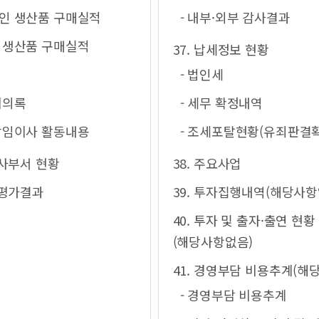
애인 생산품 구매실적
- 내부·외부 감사결과
업 생산품 구매실적
37. 납세정보 현황
- 법인세
회의록
- 세무 확정내역
비상임이사 활동내용
- 조세포탈현황(유죄판결
감사부서 현황
38. 주요사업
 평가결과
39. 투자집행내역(해당사항
40. 투자 및 출자·출연 현황
(해당사항없음)
41. 경영부담 비용추계(해
- 경영부담 비용추계