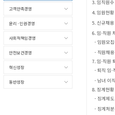
3. 임직원수
고객만족경영
4. 임원현황
5. 신규채용
윤리 · 인권경영
6. 임·직원
사회적책임경영
- 임원모
- 직원채
안전보건경영
7. 임·직원
혁신성장
- 퇴직 임
- 남녀 이
동반성장
8. 징계현황
- 징계제
- 징계처