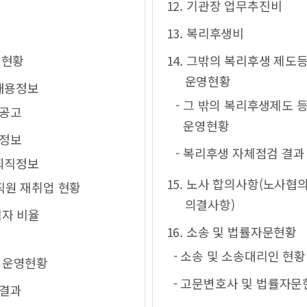
12. 기관장 업무추진비
13. 복리후생비
 현황
14. 그밖의 복리후생 제도
운영현황
 채용정보
- 그 밖의 복리후생제도 
집공고
운영현황
용정보
- 복리후생 자체점검 결과
 퇴직정보
15. 노사 합의사항(노사협
·직원 재취업 현황
의결사항)
직자 비율
16. 소송 및 법률자문현황
- 소송 및 소송대리인 현황
도 운영현황
- 고문변호사 및 법률자문
분결과