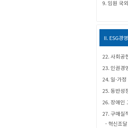
9. 임원 국
II. ESG경
22. 사회공
23. 인권경
24. 일·가
25. 동반
26. 장애인
27. 구매실
- 혁신조