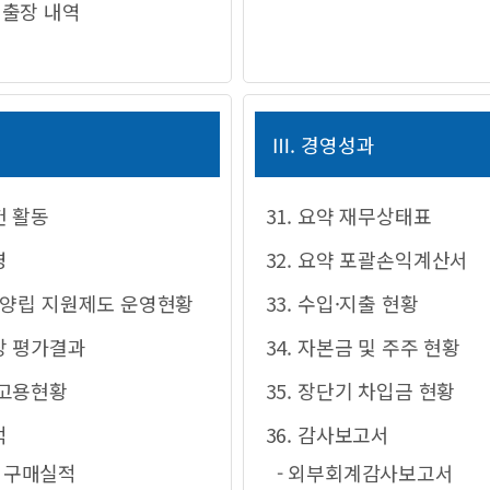
외출장 내역
영
Ⅲ. 경영성과
헌 활동
31. 요약 재무상태표
영
32. 요약 포괄손익계산서
정 양립 지원제도 운영현황
33. 수입·지출 현황
성장 평가결과
34. 자본금 및 주주 현황
 고용현황
35. 장단기 차입금 현황
적
36. 감사보고서
달 구매실적
- 외부회계감사보고서