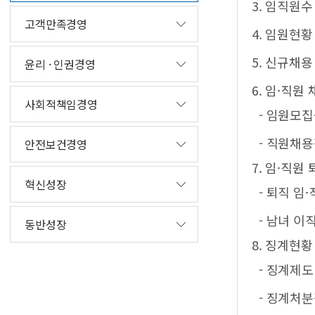
3. 임직원수
고객만족경영
4. 임원현황
5. 신규채용
윤리 · 인권경영
6. 임·직원
사회적책임경영
- 임원모
- 직원채
안전보건경영
7. 임·직원
혁신성장
- 퇴직 임
- 남녀 이
동반성장
8. 징계현황
- 징계제
- 징계처