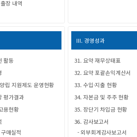
외출장 내역
영
Ⅲ. 경영성과
헌 활동
31. 요약 재무상태표
영
32. 요약 포괄손익계산서
정 양립 지원제도 운영현황
33. 수입·지출 현황
성장 평가결과
34. 자본금 및 주주 현황
 고용현황
35. 장단기 차입금 현황
적
36. 감사보고서
달 구매실적
- 외부회계감사보고서