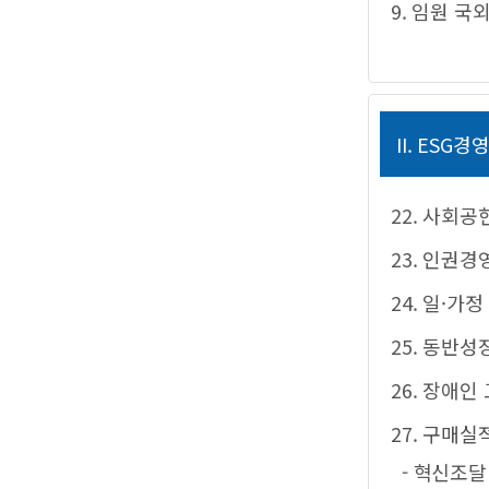
9. 임원 국
II. ESG경
22. 사회공
23. 인권경
24. 일·가
25. 동반
26. 장애인
27. 구매실
- 혁신조