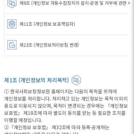
제9조 (개인정보 자동수집장치의 설치·운영 및 거부에 관한 사
제11조 (개인정보 보호책임자)
제13조 (개인정보처리방침 변경)
제1조 (개인정보의 처리목적)
① 한국사회보장정보원 홈페이지는 다음의 목적을 위하여
개인정보를 처리합니다. 처리하고 있는 개인정보는 목적 이외의
용도로 이용되지 않으며, 목적이 변경되는 경우에는 「개인정보
보호법」 제18조에 따라 별도의 동의를 받는 등 필요한 조치를
이행할 예정입니다.
②「개인정보 보호법」 제32조에 따라 등록·공개하는