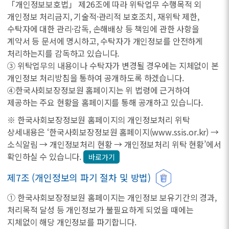
「개인정보보호법」 제26조에 따라 위탁업무 수행목적 외
개인정보 처리금지, 기술적·관리적 보호조치, 재위탁 제한,
수탁자에 대한 관리·감독, 손해배상 등 책임에 관한 사항을
계약서 등 문서에 명시하고, 수탁자가 개인정보를 안전하게
처리하는지를 감독하고 있습니다.
③ 위탁업무의 내용이나 수탁자가 변경될 경우에는 지체없이 본
개인정보 처리방침을 통하여 공개하도록 하겠습니다.
④한국사회보장정보원 홈페이지는 위 법령에 근거하여
제공하는 주요 현황을 홈페이지를 통해 공개하고 있습니다.
※ 한국사회보장정보원 홈페이지의 개인정보처리 위탁
상세내용은 ‘한국사회보장정보원 홈페이지(www.ssis.or.kr) →
소식알림 → 개인정보처리 현황 → 개인정보처리 위탁 현황’에서
확인하실 수 있습니다.
바로가기
제7조 (개인정보의 파기 절차 및 방법)
① 한국사회보장정보원 홈페이지는 개인정보 보유기간의 경과,
처리목적 달성 등 개인정보가 불필요하게 되었을 때에는
지체없이 해당 개인정보를 파기합니다.