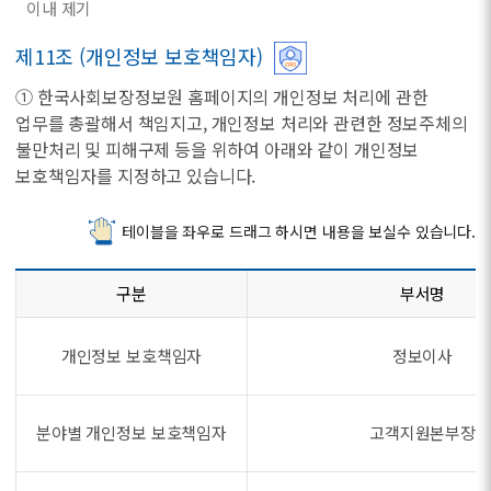
이내 제기
제11조 (개인정보 보호책임자)
① 한국사회보장정보원 홈페이지의 개인정보 처리에 관한
업무를 총괄해서 책임지고, 개인정보 처리와 관련한 정보주체의
불만처리 및 피해구제 등을 위하여 아래와 같이 개인정보
보호책임자를 지정하고 있습니다.
테이블을 좌우로 드래그 하시면 내용을 보실수 있습니다.
구분
부서명
개인정보 보호책임자
정보이사
분야별 개인정보 보호책임자
고객지원본부장