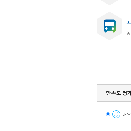
고
동
만족도 평
매