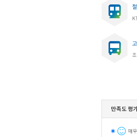
철
K
고
조
만족도 평
매