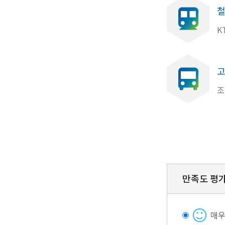
철
K
고
조
만족도 평
매