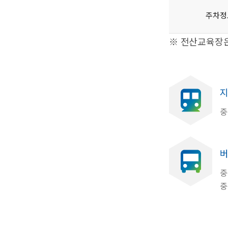
주차정
※ 전산교육장은
지
중
버
중
중