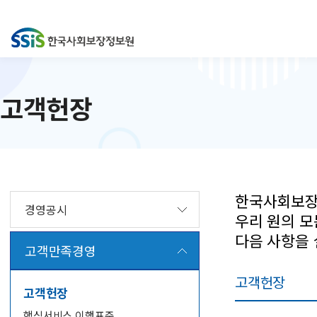
고객헌장
한국사회보장
경영공시
우리 원의 모
다음 사항을
고객만족경영
고객헌장
고객헌장
핵심서비스 이행표준