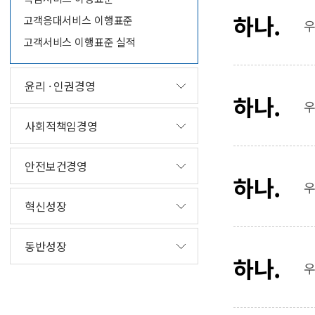
하나.
고객응대서비스 이행표준
우
고객서비스 이행표준 실적
윤리 · 인권경영
하나.
우
사회적책임경영
안전보건경영
하나.
우
혁신성장
동반성장
하나.
우