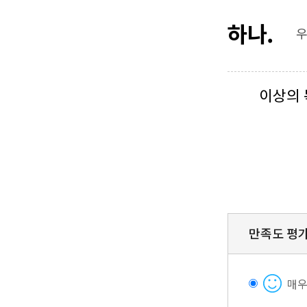
하나.
우
이상의 
만족도 평
매