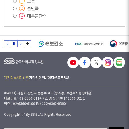
보통
토
불만족
피
매우불만족
드
백
:
접
수
일
부
0
터
3
7
.
일
개인정보처리방침
저작권정책
뷰어다운로드
RSS
국
이
민
내
(04933) 서울시 광진구 능동로 400(중곡동, 보건복지행정타운)
(
대표번호 : 02-6360-6114 시스템 상담센터 : 1566-3232
근
당직 : 02-6360-6100 Fax : 02-6360-6360
로
Copyright ⓒ By SSiS, All Rights Reserved
일
기
준