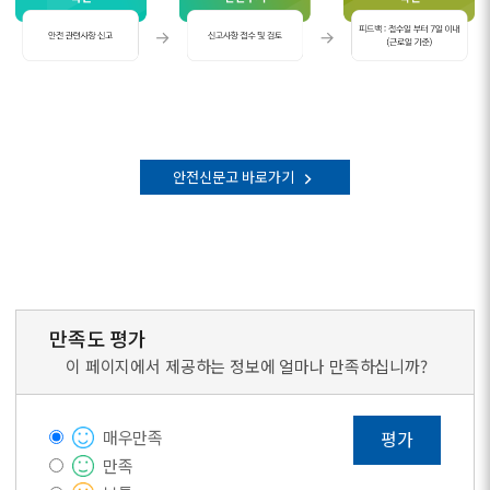
안
전
0
관
1
련
.
안전신문고 바로가기
사
국
항
민
신
고
신
0
고
만족도 평가
2
사
이 페이지에서 제공하는 정보에 얼마나 만족하십니까?
.
항
안
접
전
수
매우만족
평가
부
및
만족
서
검