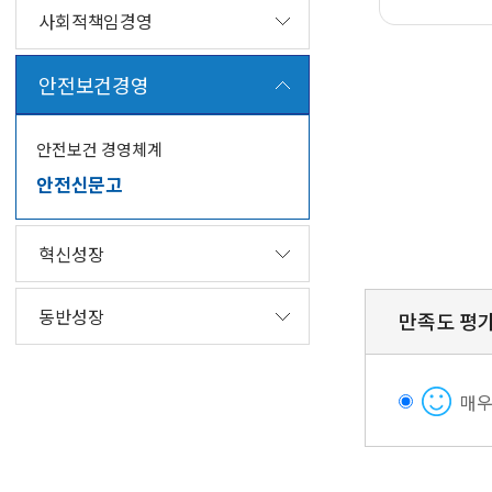
사회적책임경영
안
전
안전보건경영
0
관
1
련
.
사
안전보건 경영체계
국
항
안전신문고
민
신
고
혁신성장
신
고
0
동반성장
사
2
만족도 평
항
.
접
안
수
전
매
및
부
검
서
토