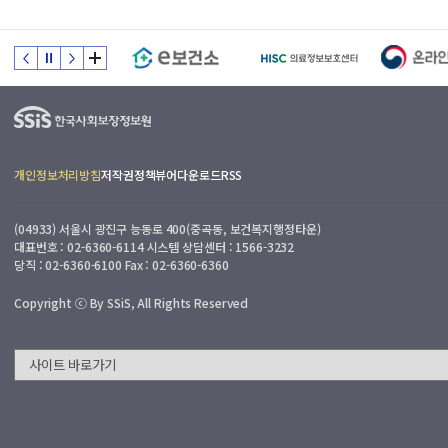
피
드
백
:
접
수
일
부
개인정보처리방침
저작권정책
뷰어다운로드
RSS
0
터
3
7
.
(04933) 서울시 광진구 능동로 400(중곡동, 보건복지행정타운)
일
국
대표번호 : 02-6360-6114 시스템 상담센터 : 1566-3232
이
당직 : 02-6360-6100 Fax : 02-6360-6360
민
내
(
Copyright ⓒ By SSiS, All Rights Reserved
근
로
일
기
준
)