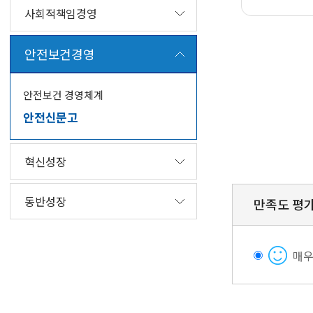
사회적책임경영
안
전
안전보건경영
0
관
1
련
.
사
안전보건 경영체계
국
항
안전신문고
민
신
고
혁신성장
신
고
0
동반성장
사
2
만족도 평
항
.
접
안
수
전
매
및
부
검
서
토