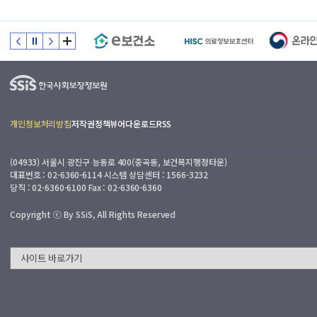
피
드
백
:
접
수
일
부
개인정보처리방침
저작권정책
뷰어다운로드
RSS
0
터
3
7
.
(04933) 서울시 광진구 능동로 400(중곡동, 보건복지행정타운)
일
국
대표번호 : 02-6360-6114 시스템 상담센터 : 1566-3232
이
당직 : 02-6360-6100 Fax : 02-6360-6360
민
내
(
Copyright ⓒ By SSiS, All Rights Reserved
근
로
일
기
준
)