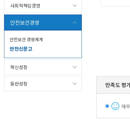
사회적책임경영
안
전
안전보건경영
0
관
1
련
.
사
안전보건 경영체계
국
항
안전신문고
민
신
고
혁신성장
신
고
0
동반성장
사
2
만족도 평
항
.
접
안
수
전
매
및
부
검
서
토