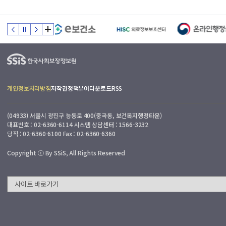
피
드
백
:
접
수
일
부
개인정보처리방침
저작권정책
뷰어다운로드
RSS
0
터
3
7
.
(04933) 서울시 광진구 능동로 400(중곡동, 보건복지행정타운)
일
국
대표번호 : 02-6360-6114 시스템 상담센터 : 1566-3232
이
당직 : 02-6360-6100 Fax : 02-6360-6360
민
내
(
Copyright ⓒ By SSiS, All Rights Reserved
근
로
일
기
준
)