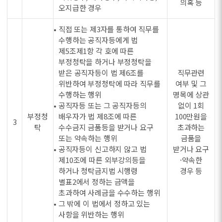
의혹 등
오지급한 경우
• 직접 또는 제3자를 통하여 직무를
수행하는 공직자등에게 법
제5조제1항 각 호에 따른
부정청탁을 하거나 부정청탁을
받은 공직자등이 법 제6조를
직무관련
위반하여 부정청탁에 따라 직무를
여부 및 그
수행하는 행위
명목에 상관
• 공직자등 또는 그 공직자등의
없이 1회
부정청
배우자가 법 제8조에 따른
100만원을
3
탁
수수금지 금품등을 받거나 요구
초과하는
또는 약속하는 행위
금품을
• 공직자등이 신고하지 않고 법
받거나 요구
제10조에 따른 외부강의등을
·약속한
하거나 청탁금지법 시행령
경우 등
별표2에서 정하는 금액을
초과하여 사례금을 수수하는 행위
• 그 밖에 이 법에서 정하고 있는
사항을 위반하는 행위