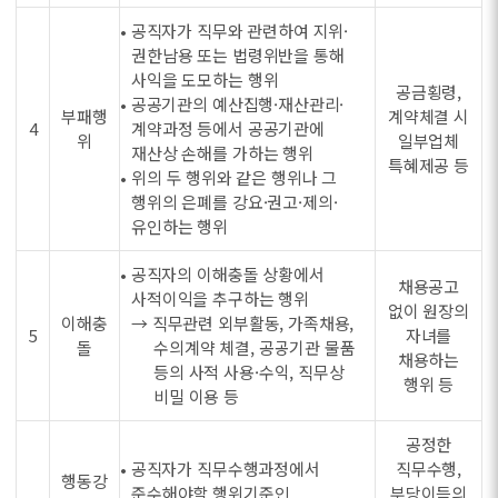
• 공직자가 직무와 관련하여 지위·
권한남용 또는 법령위반을 통해
사익을 도모하는 행위
공금횡령,
• 공공기관의 예산집행·재산관리·
부패행
계약체결 시
4
계약과정 등에서 공공기관에
위
일부업체
재산상 손해를 가하는 행위
특혜제공 등
• 위의 두 행위와 같은 행위나 그
행위의 은폐를 강요·권고·제의·
유인하는 행위
• 공직자의 이해충돌 상황에서
채용공고
사적이익을 추구하는 행위
없이 원장의
이해충
→ 직무관련 외부활동, 가족채용,
5
자녀를
돌
수의계약 체결, 공공기관 물품
채용하는
등의 사적 사용·수익, 직무상
행위 등
비밀 이용 등
공정한
• 공직자가 직무수행과정에서
직무수행,
행동강
준수해야할 행위기준인
부당이득의