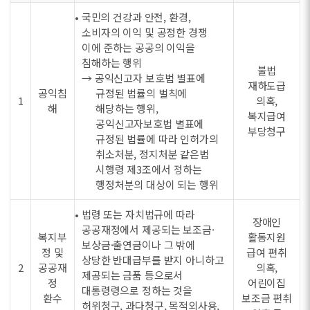
• 국민의 건강과 안전, 환경,
소비자의 이익 및 공정한 경쟁
이에 준하는 공공의 이익을
침해하는 행위
불법
→ 공익신고자 보호법 별표에
재하도급
공익침
규정된 법률의 벌칙에
1
의혹,
해
해당하는 행위,
복지급여
공익신고자보호법 별표에
부당청구
규정된 법률에 따라 인허가의
취소처분, 정지처분 같은법
시행령 제3조에서 정하는
행정처분의 대상이 되는 행위
• 법령 또는 자치법규에 따라
장애인
공공재정에서 제공되는 보조금·
복지부
활동지원
보상금·출연금이나 그 밖에
정 및
급여 편취
상당한 반대급부를 받지 아니하고
2
공공재
의혹,
제공되는 금품 등으로서
정
어린이집
대통령령으로 정하는 것을
환수
보조금 편취
허위청구, 과다청구, 목적외사용,