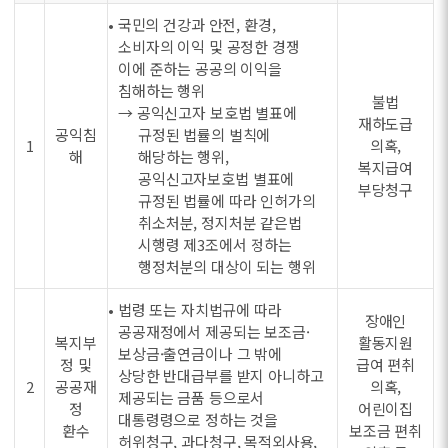
• 국민의 건강과 안전, 환경,
소비자의 이익 및 공정한 경쟁
이에 준하는 공공의 이익을
침해하는 행위
불법
→ 공익신고자 보호법 별표에
재하도급
공익침
규정된 법률의 벌칙에
1
의혹,
해
해당하는 행위,
복지급여
공익신고자보호법 별표에
부당청구
규정된 법률에 따라 인허가의
취소처분, 정지처분 같은법
시행령 제3조에서 정하는
행정처분의 대상이 되는 행위
• 법령 또는 자치법규에 따라
장애인
공공재정에서 제공되는 보조금·
복지부
활동지원
보상금·출연금이나 그 밖에
정 및
급여 편취
상당한 반대급부를 받지 아니하고
2
공공재
의혹,
제공되는 금품 등으로서
정
어린이집
대통령령으로 정하는 것을
환수
보조금 편취
허위청구, 과다청구, 목적외사용,