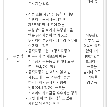
의혹 등
오지급한 경우
• 직접 또는 제3자를 통하여 직무를
수행하는 공직자등에게 법
제5조제1항 각 호에 따른
부정청탁을 하거나 부정청탁을
받은 공직자등이 법 제6조를
직무관련
위반하여 부정청탁에 따라 직무를
여부 및 그
수행하는 행위
명목에 상관
• 공직자등 또는 그 공직자등의
없이 1회
부정청
배우자가 법 제8조에 따른
100만원을
3
탁
수수금지 금품등을 받거나 요구
초과하는
또는 약속하는 행위
금품을
• 공직자등이 신고하지 않고 법
받거나 요구
제10조에 따른 외부강의등을
·약속한
하거나 청탁금지법 시행령
경우 등
별표2에서 정하는 금액을
초과하여 사례금을 수수하는 행위
• 그 밖에 이 법에서 정하고 있는
사항을 위반하는 행위