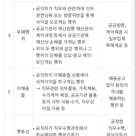
• 공직자가 직무와 관련하여 지위·
권한남용 또는 법령위반을 통해
사익을 도모하는 행위
공금횡령,
• 공공기관의 예산집행·재산관리·
부패행
계약체결 시
4
계약과정 등에서 공공기관에
위
일부업체
재산상 손해를 가하는 행위
특혜제공 등
• 위의 두 행위와 같은 행위나 그
행위의 은폐를 강요·권고·제의·
유인하는 행위
• 공직자의 이해충돌 상황에서
채용공고
사적이익을 추구하는 행위
없이 원장의
이해충
→ 직무관련 외부활동, 가족채용,
5
자녀를
돌
수의계약 체결, 공공기관 물품
채용하는
등의 사적 사용·수익, 직무상
행위 등
비밀 이용 등
공정한
• 공직자가 직무수행과정에서
직무수행,
행동강
준수해야할 행위기준인
부당이득의