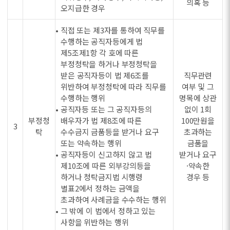
의혹 등
오지급한 경우
• 직접 또는 제3자를 통하여 직무를
수행하는 공직자등에게 법
제5조제1항 각 호에 따른
부정청탁을 하거나 부정청탁을
받은 공직자등이 법 제6조를
직무관련
위반하여 부정청탁에 따라 직무를
여부 및 그
수행하는 행위
명목에 상관
• 공직자등 또는 그 공직자등의
없이 1회
부정청
배우자가 법 제8조에 따른
100만원을
3
탁
수수금지 금품등을 받거나 요구
초과하는
또는 약속하는 행위
금품을
• 공직자등이 신고하지 않고 법
받거나 요구
제10조에 따른 외부강의등을
·약속한
하거나 청탁금지법 시행령
경우 등
별표2에서 정하는 금액을
초과하여 사례금을 수수하는 행위
• 그 밖에 이 법에서 정하고 있는
사항을 위반하는 행위