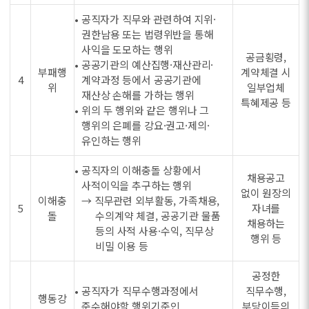
• 공직자가 직무와 관련하여 지위·
권한남용 또는 법령위반을 통해
사익을 도모하는 행위
공금횡령,
• 공공기관의 예산집행·재산관리·
부패행
계약체결 시
4
계약과정 등에서 공공기관에
위
일부업체
재산상 손해를 가하는 행위
특혜제공 등
• 위의 두 행위와 같은 행위나 그
행위의 은폐를 강요·권고·제의·
유인하는 행위
• 공직자의 이해충돌 상황에서
채용공고
사적이익을 추구하는 행위
없이 원장의
이해충
→ 직무관련 외부활동, 가족채용,
5
자녀를
돌
수의계약 체결, 공공기관 물품
채용하는
등의 사적 사용·수익, 직무상
행위 등
비밀 이용 등
공정한
• 공직자가 직무수행과정에서
직무수행,
행동강
준수해야할 행위기준인
부당이득의