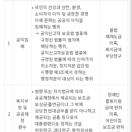
• 국민의 건강과 안전, 환경,
소비자의 이익 및 공정한 경쟁
이에 준하는 공공의 이익을
침해하는 행위
불법
→ 공익신고자 보호법 별표에
재하도급
공익침
규정된 법률의 벌칙에
1
의혹,
해
해당하는 행위,
복지급여
공익신고자보호법 별표에
부당청구
규정된 법률에 따라 인허가의
취소처분, 정지처분 같은법
시행령 제3조에서 정하는
행정처분의 대상이 되는 행위
• 법령 또는 자치법규에 따라
장애인
공공재정에서 제공되는 보조금·
복지부
활동지원
보상금·출연금이나 그 밖에
정 및
급여 편취
상당한 반대급부를 받지 아니하고
2
공공재
의혹,
제공되는 금품 등으로서
정
어린이집
대통령령으로 정하는 것을
환수
보조금 편취
허위청구, 과다청구, 목적외사용,