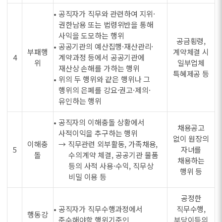
• 공직자가 직무와 관련하여 지위·
권한남용 또는 법령위반을 통해
사익을 도모하는 행위
공금횡령,
• 공공기관의 예산집행·재산관리·
부패행
계약체결 시
4
계약과정 등에서 공공기관에
위
일부업체
재산상 손해를 가하는 행위
특혜제공 등
• 위의 두 행위와 같은 행위나 그
행위의 은폐를 강요·권고·제의·
유인하는 행위
• 공직자의 이해충돌 상황에서
채용공고
사적이익을 추구하는 행위
없이 원장의
이해충
→ 직무관련 외부활동, 가족채용,
5
자녀를
돌
수의계약 체결, 공공기관 물품
채용하는
등의 사적 사용·수익, 직무상
행위 등
비밀 이용 등
공정한
• 공직자가 직무수행과정에서
직무수행,
행동강
준수해야할 행위기준인
부당이득의