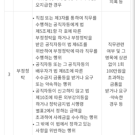
의혹 등
오지급한 경우
• 직접 또는 제3자를 통하여 직무를
수행하는 공직자등에게 법
제5조제1항 각 호에 따른
부정청탁을 하거나 부정청탁을
받은 공직자등이 법 제6조를
직무관련
위반하여 부정청탁에 따라 직무를
여부 및 그
수행하는 행위
명목에 상관
• 공직자등 또는 그 공직자등의
없이 1회
부정청
배우자가 법 제8조에 따른
100만원을
3
탁
수수금지 금품등을 받거나 요구
초과하는
또는 약속하는 행위
금품을
• 공직자등이 신고하지 않고 법
받거나 요구
제10조에 따른 외부강의등을
·약속한
하거나 청탁금지법 시행령
경우 등
별표2에서 정하는 금액을
초과하여 사례금을 수수하는 행위
• 그 밖에 이 법에서 정하고 있는
사항을 위반하는 행위