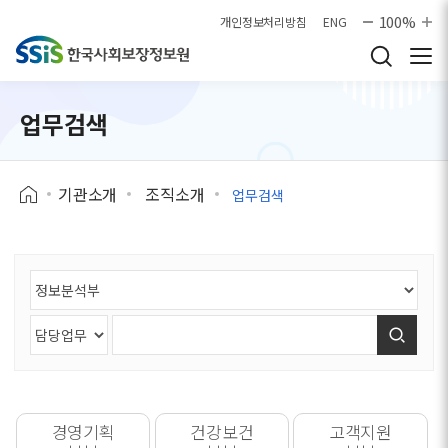
본문으로 바로가기
100%
개인정보처리방침
ENG
업무검색
기관소개
조직소개
업무검색
검색
경영기획
건강보건
고객지원