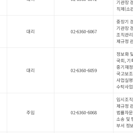
기관장 
직제(소관
중장기 경
기관장 
대리
02-6360-6067
조직관리 
제규정 
정보화 및
국회, 
중기재정
대리
02-6360-6059
국고보조
사업실명
수탁사업
임시조직 
제규정 관
주임
02-6360-6068
법률자문
소송 및
부서 정