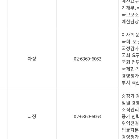
예산요구,
기재부, 
국고보조
예산담당
이사회 
국회, 보
국정감사 
국회 요구
차장
02-6360-6062
국회 업
국제협력
경영평가
부서 혁
중장기 
임원 경
조직관리 
과장
02-6360-6063
중기 인
위임전결
법률자문
경영평가 