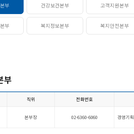
본부
건강보건
본부
고객지원
본부
본부
복지정보
본부
복지안전
본부
본부
직위
전화번호
본부장
02-6360-6060
경영기획