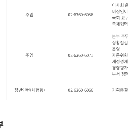
이사회 
비상임이
주임
02-6360-6056
국회 요구
국제협력
본부 주무
상황점검
운영
주임
02-6360-6071
자문위원
재정경제
경영평가 
부서 청
청년인턴(체험형)
02-6360-6066
기획총괄
부