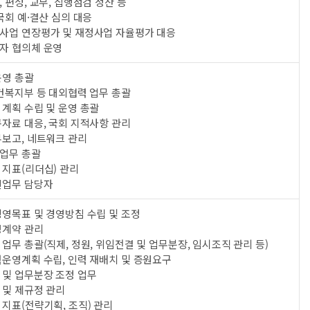
 편성, 교부, 집행점검 정산 등
국회 예·결산 심의 대응
사업 연장평가 및 재정사업 자율평가 대응
자 협의체 운영
운영 총괄
건복지부 등 대외협력 업무 총괄
계획 수립 및 운영 총괄
자료 대응, 국회 지적사항 관리
무보고, 네트워크 관리
업무 총괄
 지표(리더십) 관리
신업무 담당자
경영목표 및 경영방침 수립 및 조정
영계약 관리
업무 총괄(직제, 정원, 위임전결 및 업무분장, 임시조직 관리 등)
력운영계획 수립, 인력 재배치 및 증원요구
 및 업무분장 조정 업무
 및 제규정 관리
지표(전략기획, 조직) 관리