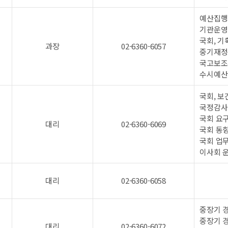
예산집행
기관운영 
국회, 기
과장
02-6360-6057
중기재정
국고보조
수시예산 
국회, 보
국정감사 
국회 요
대리
02-6360-6069
국회 동
국회 업
이사회 
대리
02-6360-6058
중장기 
중장기 
대리
02-6360-6072