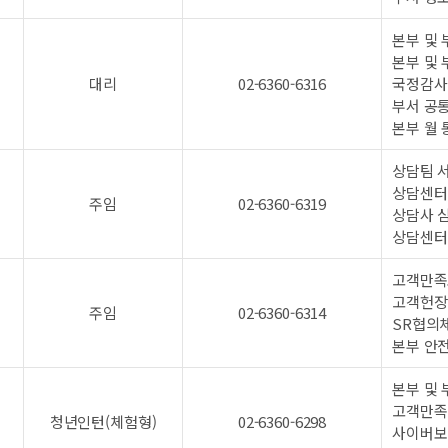
본부 및 
본부 및 
대리
02-6360-6316
국정감사
부서 공
본부 월 
상담팀 서
상담센터 
주임
02-6360-6319
상담사 
상담센터
고객만족도
고객헌장
주임
02-6360-6314
SR협의체
본부 안
본부 및 
고객만족
청년인턴(체험형)
02-6360-6298
사이버보