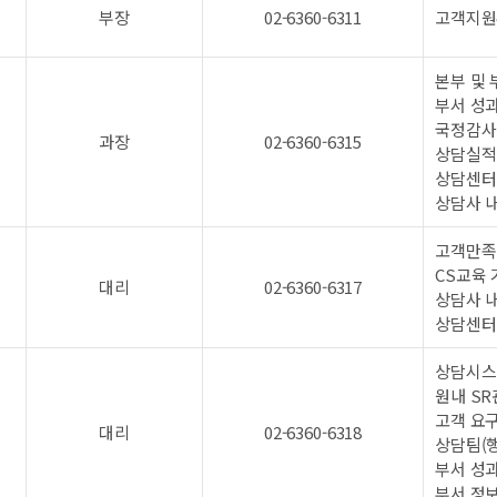
부장
02-6360-6311
고객지원
본부 및
부서 성과
국정감사
과장
02-6360-6315
상담실적
상담센터
상담사 내
고객만족
CS교육
대리
02-6360-6317
상담사 내
상담센터
상담시스템
원내 SR
고객 요구
대리
02-6360-6318
상담팀(행
부서 성
부서 정