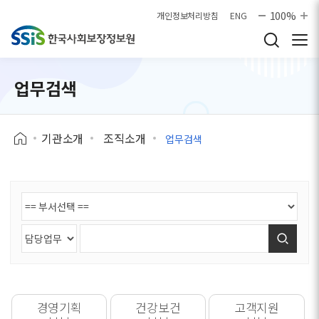
본문으로 바로가기
100%
개인정보처리방침
ENG
업무검색
기관소개
조직소개
업무검색
검색
경영기획
건강보건
고객지원