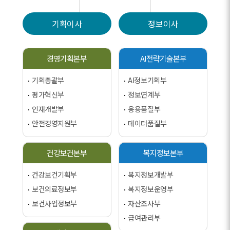
기획이사
정보이사
경영기획본부
AI전략기술본부
기획총괄부
AI정보기획부
평가혁신부
정보연계부
인재개발부
응용품질부
안전경영지원부
데이터품질부
건강보건본부
복지정보본부
건강보건기획부
복지정보개발부
보건의료정보부
복지정보운영부
보건사업정보부
자산조사부
급여관리부