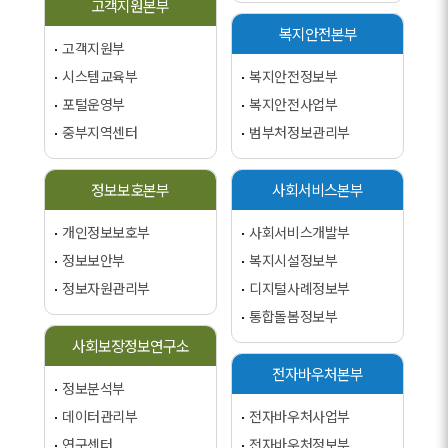
고객지원본부
복지안전본부
고객지원부
시스템교육부
복지안전정보부
포털운영부
복지안전사업부
중부지역센터
범부처정보관리부
정보보호본부
사회서비스본부
개인정보보호부
사회서비스개발부
정보보안부
복지시설정보부
정보자원관리부
디지털사례정보부
통합돌봄정보부
사회보장정보연구소
전자바우처본부
정보분석부
데이터관리부
전자바우처사업부
연구센터
전자바우처정보부