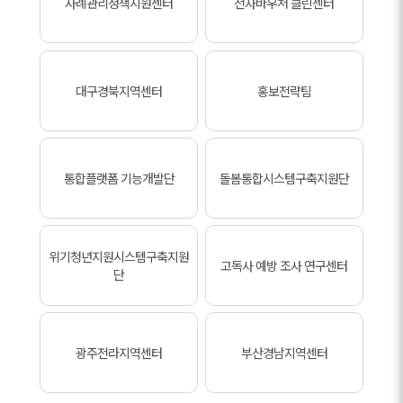
사례관리정책지원센터
전자바우처 클린센터
대구경북지역센터
홍보전략팀
통합플랫폼 기능개발단
돌봄통합시스템구축지원단
위기청년지원시스템구축지원
고독사 예방 조사 연구센터
단
광주전라지역센터
부산경남지역센터