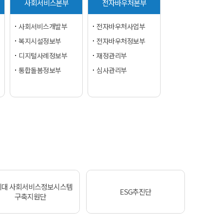
사회서비스본부
전자바우처본부
사회서비스개발부
전자바우처사업부
복지시설정보부
전자바우처정보부
디지털사례정보부
재정관리부
통합돌봄정보부
심사관리부
세대 사회서비스정보시스템
ESG추진단
구축지원단