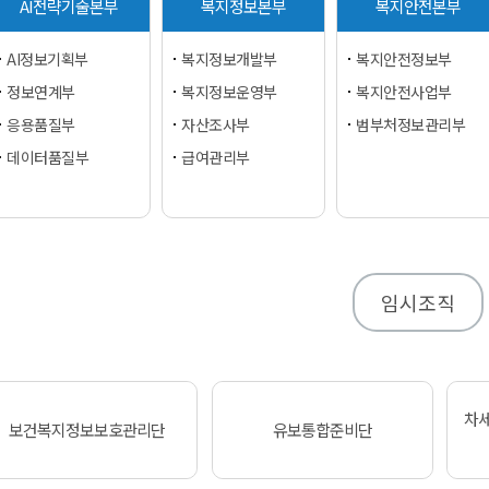
AI전략기술본부
복지정보본부
복지안전본부
AI정보기획부
복지정보개발부
복지안전정보부
정보연계부
복지정보운영부
복지안전사업부
응용품질부
자산조사부
범부처정보관리부
데이터품질부
급여관리부
임시조직
차
보건복지정보보호관리단
유보통합준비단