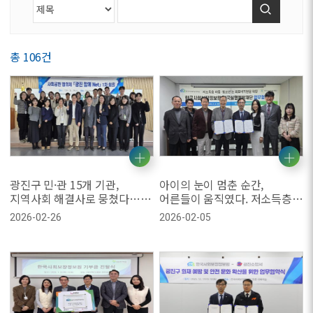
검색
총 106건
광진구 민·관 15개 기관,
아이의 눈이 멈춘 순간,
지역사회 해결사로 뭉쳤다…
어른들이 움직였다. 저소득층
‘광진 함께 Net’ 2026년 본격
아동·청소년 눈 의료비 지원
2026-02-26
2026-02-05
가동
협력