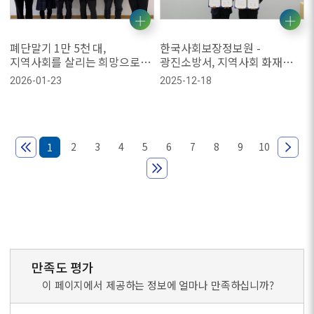
폐단말기 1만 5천 대,
한국사회보장정보원 -
지역사회를 살리는 희망으로
광진소방서, 지역사회 화재
돌아오다
예방 및 안전 문화 확산을 위한
2026-01-23
2025-12-18
업무협약 체결
2
3
4
5
6
7
8
9
10
1
만족도 평가
이 페이지에서 제공하는 정보에 얼마나 만족하십니까?