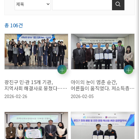
검색
총 106건
광진구 민·관 15개 기관,
아이의 눈이 멈춘 순간,
지역사회 해결사로 뭉쳤다…
어른들이 움직였다. 저소득층
‘광진 함께 Net’ 2026년 본격
아동·청소년 눈 의료비 지원
2026-02-26
2026-02-05
가동
협력