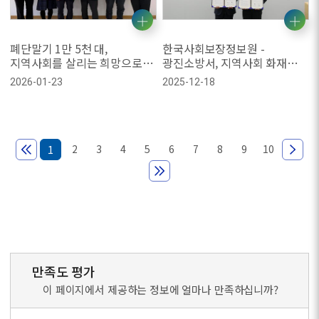
폐단말기 1만 5천 대,
한국사회보장정보원 -
지역사회를 살리는 희망으로
광진소방서, 지역사회 화재
돌아오다
예방 및 안전 문화 확산을 위한
2026-01-23
2025-12-18
업무협약 체결
2
3
4
5
6
7
8
9
10
1
만족도 평가
이 페이지에서 제공하는 정보에 얼마나 만족하십니까?