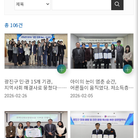
검색
총 106건
광진구 민·관 15개 기관,
아이의 눈이 멈춘 순간,
지역사회 해결사로 뭉쳤다…
어른들이 움직였다. 저소득층
‘광진 함께 Net’ 2026년 본격
아동·청소년 눈 의료비 지원
2026-02-26
2026-02-05
가동
협력