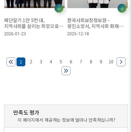
폐단말기 1만 5천 대,
한국사회보장정보원 -
지역사회를 살리는 희망으로
광진소방서, 지역사회 화재
돌아오다
예방 및 안전 문화 확산을 위한
2026-01-23
2025-12-18
업무협약 체결
2
3
4
5
6
7
8
9
10
1
만족도 평가
이 페이지에서 제공하는 정보에 얼마나 만족하십니까?