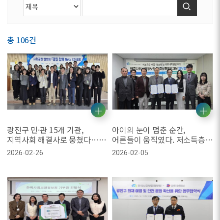
검색
총 106건
광진구 민·관 15개 기관,
아이의 눈이 멈춘 순간,
지역사회 해결사로 뭉쳤다…
어른들이 움직였다. 저소득층
‘광진 함께 Net’ 2026년 본격
아동·청소년 눈 의료비 지원
2026-02-26
2026-02-05
가동
협력