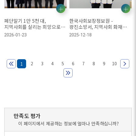
폐단말기 1만 5천 대,
한국사회보장정보원 -
지역사회를 살리는 희망으로
광진소방서, 지역사회 화재
돌아오다
예방 및 안전 문화 확산을 위한
2026-01-23
2025-12-18
업무협약 체결
2
3
4
5
6
7
8
9
10
1
만족도 평가
이 페이지에서 제공하는 정보에 얼마나 만족하십니까?