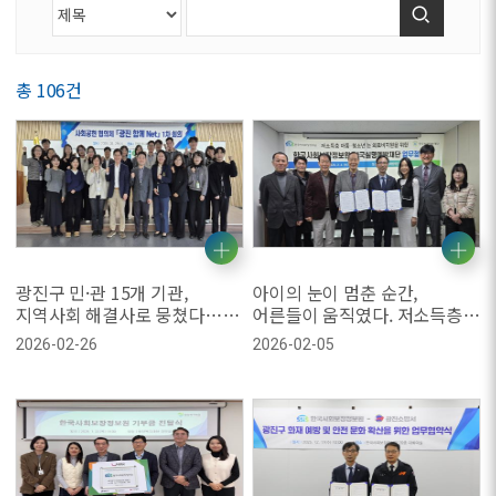
검색
총 106건
광진구 민·관 15개 기관,
아이의 눈이 멈춘 순간,
지역사회 해결사로 뭉쳤다…
어른들이 움직였다. 저소득층
‘광진 함께 Net’ 2026년 본격
아동·청소년 눈 의료비 지원
2026-02-26
2026-02-05
가동
협력