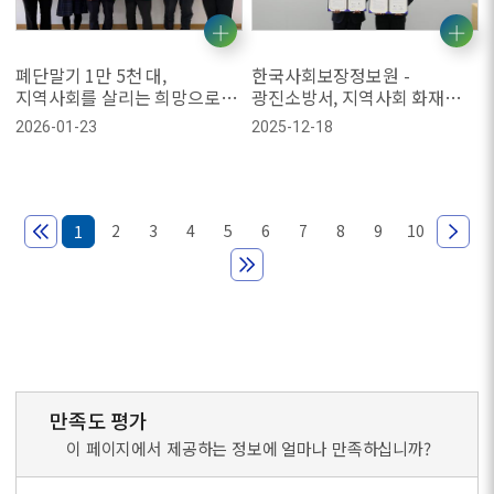
폐단말기 1만 5천 대,
한국사회보장정보원 -
지역사회를 살리는 희망으로
광진소방서, 지역사회 화재
돌아오다
예방 및 안전 문화 확산을 위한
2026-01-23
2025-12-18
업무협약 체결
2
3
4
5
6
7
8
9
10
1
만족도 평가
이 페이지에서 제공하는 정보에 얼마나 만족하십니까?