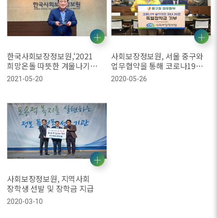
한국사회보장정보원,‘2021
사회보장정보원, 서울 중구와
희망온돌 따뜻한 겨울나기
업무협약을 통해 코로나19
사업’우수기부 표창
실직가정 청소년에게 장학금
2021-05-20
2020-05-26
후원
사회보장정보원, 지역사회
장학생 선발 및 장학금 지급
2020-03-10