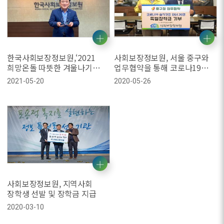
한국사회보장정보원,‘2021
사회보장정보원, 서울 중구와
희망온돌 따뜻한 겨울나기
업무협약을 통해 코로나19
사업’우수기부 표창
실직가정 청소년에게 장학금
2021-05-20
2020-05-26
후원
사회보장정보원, 지역사회
장학생 선발 및 장학금 지급
2020-03-10