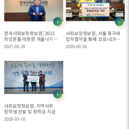
한국사회보장정보원,‘2021
사회보장정보원, 서울 중구와
희망온돌 따뜻한 겨울나기
업무협약을 통해 코로나19
사업’우수기부 표창
실직가정 청소년에게 장학금
2021-05-20
2020-05-26
후원
사회보장정보원, 지역사회
장학생 선발 및 장학금 지급
2020-03-10