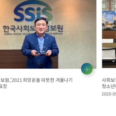
원,‘2021 희망온돌 따뜻한 겨울나기
사회보
표창
청소년
2020-0