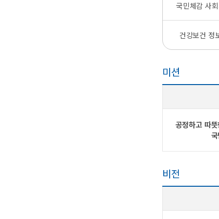
국민체감 사회
건강보건 정
미션
공정하고 따뜻
국
비전