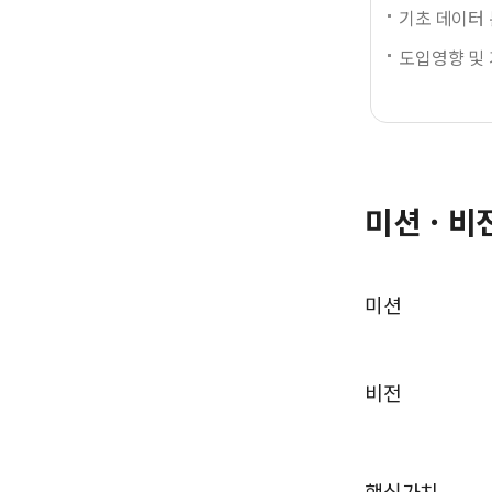
기초 데이터
도입영향 및
미션 · 비
미션
비전
핵심가치