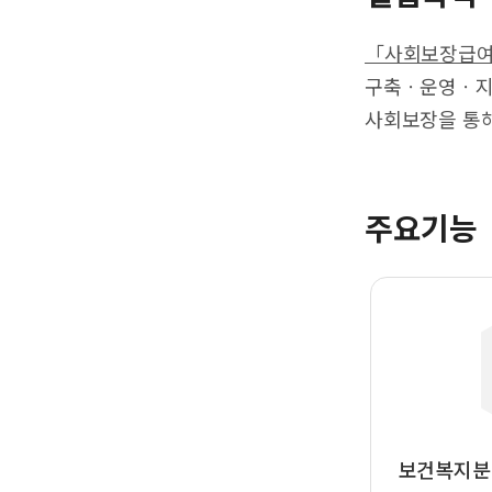
「사회보장급여의
구축ㆍ운영ㆍ지원
사회보장을 통해
주요기능
보건복지분